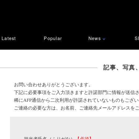
Latest
Popular
News
S
∨
記事、写真
お問い合わせありがとうございます。
下記に必要事項をご入力頂きますと許諾部門に情報が送信
稀にAFP通信から二次利用が許諾されていないものもござ
ご連絡の必要な方は、お名前、ご連絡先メールアドレスを