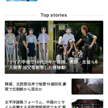
Top stories
タイの学校で10代少年が発砲、教師・生徒ら6
人殺害 祖父母殺害した後移動
韓国、北西部沿岸で地雷15個回収 豪
雨で北朝鮮から流出か
太平洋諸島フォーラム、中国のミサ
イル非難する共同声明採択できず 親