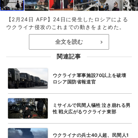
【2月24日 AFP】24日に発生したロシアによる
ウクライナ侵攻のこれまでの動きをまとめた。
全文を読む
>
関連記事
ウクライナ軍事施設70以上を破壊
ロシア国防省報道官
ミサイルで民間人犠牲 泣き崩れる男
性 戦火広がるウクライナ東部
ウクライナの兵士40人超、民間人1