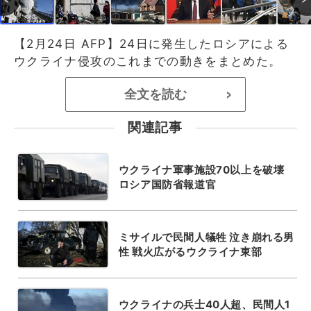
【2月24日 AFP】24日に発生したロシアによる
ウクライナ侵攻のこれまでの動きをまとめた。
全文を読む
>
関連記事
ウクライナ軍事施設70以上を破壊
ロシア国防省報道官
ミサイルで民間人犠牲 泣き崩れる男
性 戦火広がるウクライナ東部
ウクライナの兵士40人超、民間人1