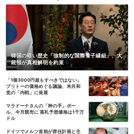
韓国の暗い歴史「強制的な国際養子縁組」、大
統領が真相解明を約束
「1個3000円超もすべきではない」
ブリトーの価格めぐる議論、米共和
党の「内戦」に発展
マラドーナさんの「神の手」ボー
ル、今月競売に 落札予想価格は1千万
ドル
ドイツでメルツ首相が辞任計画と主