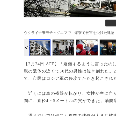
ウクライナ東部チュグエフで、爆撃で被害を受けた建物（2022年2月2
【2月24日 AFP】「避難するように言った
親の遺体の近くで30代の男性は泣き崩れた。
て、市民はロシア軍の侵攻でたたき起こされ
近くには車の残骸が転がり、女性が空に向か
間に、直径4～5メートルの穴ができた。消防
通り沿いでは他にも複数の建物が大きな被害