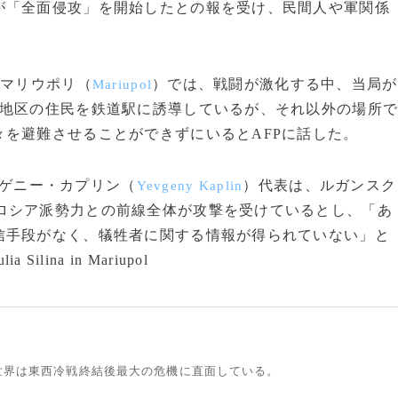
「全面侵攻」を開始したとの報を受け、民間人や軍関係
市マリウポリ（
）では、戦闘が激化する中、当局が
Mariupol
2地区の住民を鉄道駅に誘導しているが、それ以外の場所
を避難させることができずにいるとAFPに話した。
ゲニー・カプリン（
）代表は、ルガンスク
Yevgeny Kaplin
ロシア派勢力との前線全体が攻撃を受けているとし、「あ
信手段がなく、犠牲者に関する情報が得られていない」と
 Silina in Mariupol
世界は東西冷戦終結後最大の危機に直面している。