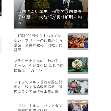
韓国の暗い歴史「強制的な国際養
子縁組」、大統領が真相解明を約
束
「1個3000円超もすべきでは
ない」ブリトーの価格めぐる
議論、米共和党の「内戦」に
発展
マラドーナさんの「神の手」
ボール、今月競売に 落札予想
価格は1千万ドル
ドイツでメルツ首相が辞任計
画と主張する偽動画拡散、背
後にロシア系情報工作組織
サウジ、トルコ、パキスタン
が共同防衛協定締結