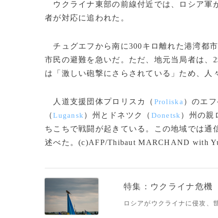
ウクライナ東部の前線付近では、ロシア軍が
者が対応に追われた。
チュグエフから南に300キロ離れた港湾都
市民の避難を急いだ。ただ、地元当局者は、
は「激しい砲撃にさらされている」ため、人々
人道支援団体プロリスカ（
）のエフ
Proliska
（
）州とドネツク（
）州の親
Lugansk
Donetsk
ちこちで戦闘が起きている。この地域では通
述べた。(c)AFP/Thibaut MARCHAND with Yulia
特集：ウクライナ危機
ロシアがウクライナに侵攻、