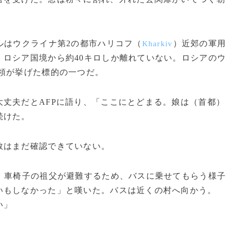
ルはウクライナ第2の都市ハリコフ（
）近郊の軍用
Kharkiv
ロシア国境から約40キロしか離れていない。ロシアのウ
領が挙げた標的の一つだ。
丈夫だとAFPに語り、「ここにとどまる。娘は（首都）
続けた。
数はまだ確認できていない。
、車椅子の祖父が避難するため、バスに乗せてもらう様子
いもしなかった」と嘆いた。バスは近くの村へ向かう。
い」