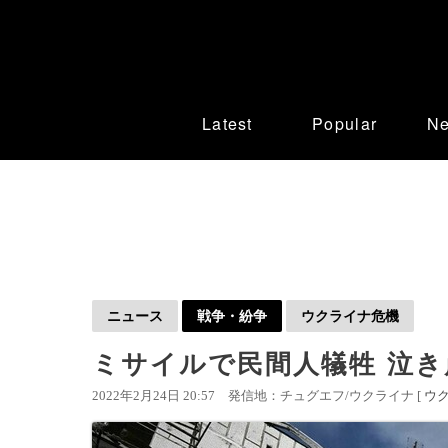
Latest
Popular
N
ニュース
戦争・紛争
ウクライナ危機
ミサイルで民間人犠牲 泣き
2022年2月24日 20:57
発信地：チュグエフ/ウクライナ [
ウ