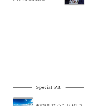
Special PR
東京特集:TOKYO UPDATES