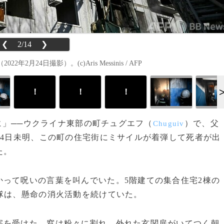
❮
2/14
❯
4日撮影）。(c)Aris Messinis / AFP
！
！
！
のに」──ウクライナ東部の町チュグエフ（
）で、父
Chuguiv
24日未明、この町の住宅街にミサイルが着弾して死者が出
た。
って呪いの言葉を叫んでいた。5階建ての集合住宅2棟の
隊は、懸命の消火活動を続けていた。
を受けた。窓は粉々に割れ、外れた玄関扉がいてつく朝