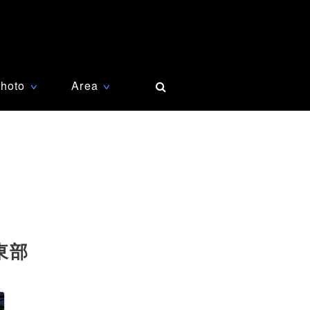
hoto
Area
∨
∨
東部