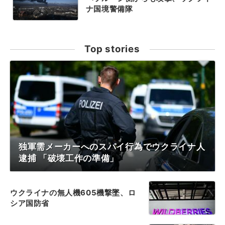
ナ国境警備隊
Top stories
独軍需メーカーへのスパイ行為でウクライナ人
逮捕 「破壊工作の準備」
ウクライナの無人機605機撃墜、ロ
シア国防省