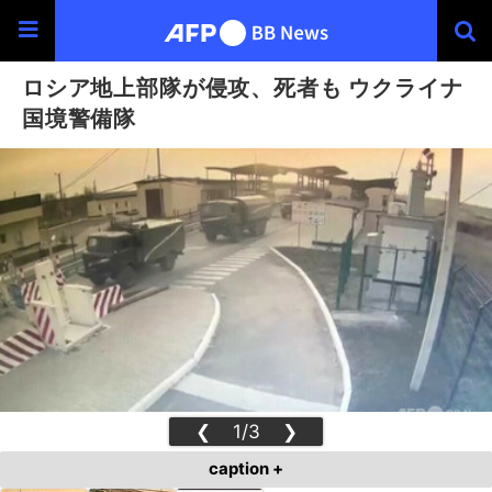
ロシア地上部隊が侵攻、死者も ウクライナ
国境警備隊
❮
1/3
❯
caption +