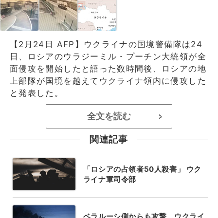
【2月24日 AFP】ウクライナの国境警備隊は24
日、ロシアのウラジーミル・プーチン大統領が全
面侵攻を開始したと語った数時間後、ロシアの地
上部隊が国境を越えてウクライナ領内に侵攻した
と発表した。
全文を読む
>
関連記事
「ロシアの占領者50人殺害」 ウク
ライナ軍司令部
ベラルーシ側からも攻撃、ウクライ