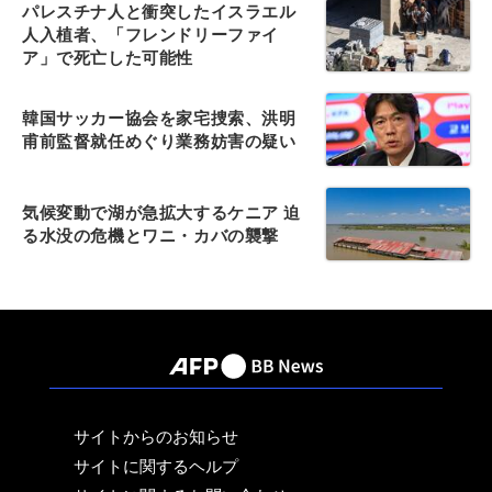
パレスチナ人と衝突したイスラエル
人入植者、「フレンドリーファイ
ア」で死亡した可能性
韓国サッカー協会を家宅捜索、洪明
甫前監督就任めぐり業務妨害の疑い
気候変動で湖が急拡大するケニア 迫
る水没の危機とワニ・カバの襲撃
サイトからのお知らせ
サイトに関するヘルプ