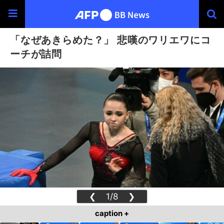
「なぜあきらめた？」 悲嘆のワリエワにコ
ーチが詰問
❮
1/8
❯
caption +