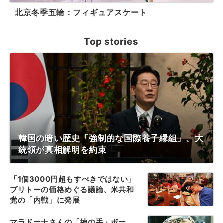
北京冬季五輪：フィギュアスケート
Top stories
韓国の暗い歴史「強制的な国際養子縁組」、大
統領が真相解明を約束
「1個3000円超もすべきではない」
ブリトーの価格めぐる議論、米共和
党の「内戦」に発展
マラドーナさんの「神の手」ボー