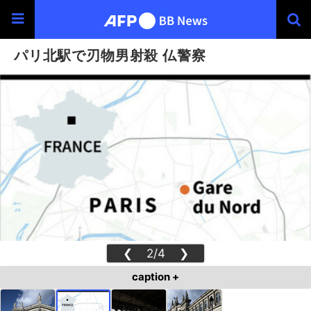
パリ北駅で刃物男射殺 仏警察
❮
2/4
❯
caption +