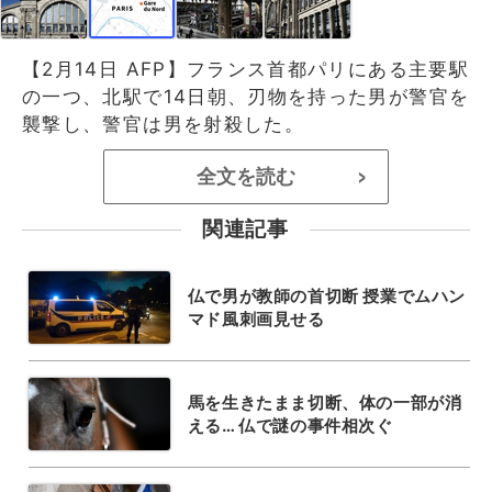
【2月14日 AFP】フランス首都パリにある主要駅
の一つ、北駅で14日朝、刃物を持った男が警官を
襲撃し、警官は男を射殺した。
全文を読む
>
関連記事
仏で男が教師の首切断 授業でムハン
マド風刺画見せる
馬を生きたまま切断、体の一部が消
える… 仏で謎の事件相次ぐ