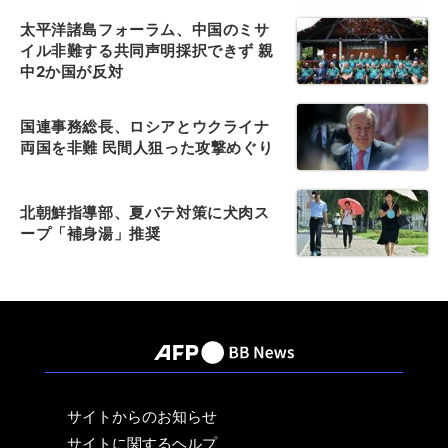
太平洋諸島フォーラム、中国のミサ
イル非難する共同声明採択できず 親
中2か国が反対
国連事務総長、ロシアとウクライナ
両国を非難 民間人狙った攻撃めぐり
北朝鮮指導部、夏バテ対策に犬肉ス
ープ「補身湯」推奨
サイトからのお知らせ
サイトに関するヘルプ