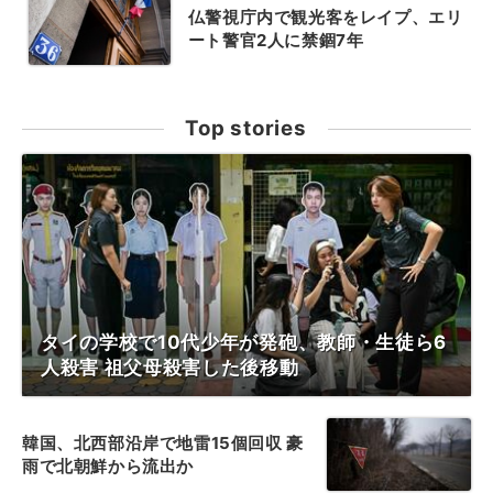
仏警視庁内で観光客をレイプ、エリ
ート警官2人に禁錮7年
Top stories
タイの学校で10代少年が発砲、教師・生徒ら6
人殺害 祖父母殺害した後移動
韓国、北西部沿岸で地雷15個回収 豪
雨で北朝鮮から流出か