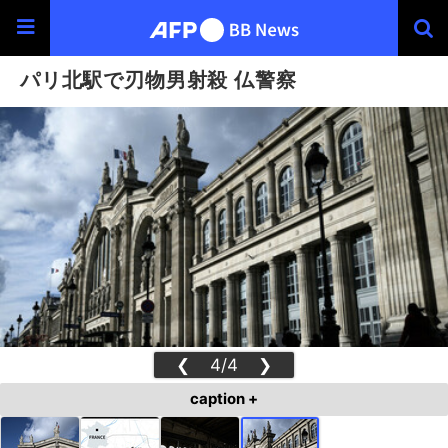
パリ北駅で刃物男射殺 仏警察
❮
4/4
❯
caption +