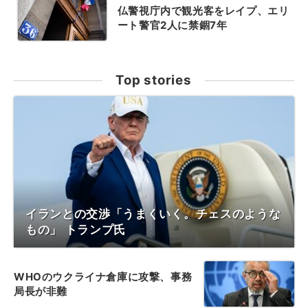
仏警視庁内で観光客をレイプ、エリ
ート警官2人に禁錮7年
Top stories
イランとの交渉「うまくいく。チェスのような
もの」 トランプ氏
WHOのウクライナ倉庫に攻撃、事務
局長が非難