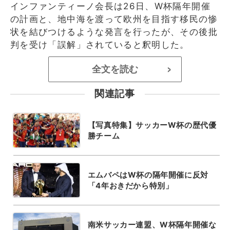
インファンティーノ会長は26日、W杯隔年開催
の計画と、地中海を渡って欧州を目指す移民の惨
状を結びつけるような発言を行ったが、その後批
判を受け「誤解」されていると釈明した。
全文を読む
>
関連記事
【写真特集】サッカーW杯の歴代優
勝チーム
エムバペはW杯の隔年開催に反対
「4年おきだから特別」
南米サッカー連盟、W杯隔年開催な