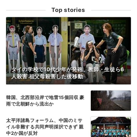
Top stories
タイの学校で10代少年が発砲、教師・生徒ら6
人殺害 祖父母殺害した後移動
韓国、北西部沿岸で地雷15個回収 豪
雨で北朝鮮から流出か
太平洋諸島フォーラム、中国のミサ
イル非難する共同声明採択できず 親
中2か国が反対