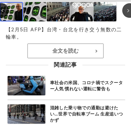
【2月5日 AFP】台湾・台北を行き交う無数の二
輪車。
全文を読む
>
関連記事
車社会の米国、コロナ禍でスクータ
ー人気 慣れない運転に警告も
混雑した乗り物での通勤は避けた
い…世界で自転車ブーム 生産追いつ
かず