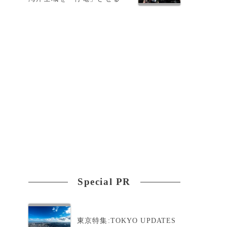
ン
Special PR
東京特集:TOKYO UPDATES