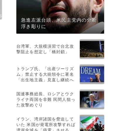
急進左派台頭、米民主党内の分断
浮き彫りに
台湾軍、大規模演習で台北攻
撃阻止を想定し「橋封鎖」
トランプ氏、「出産ツーリズ
ム」禁止する大統領令に署名
「出生地主義」見直し継続へ
国連事務総長、ロシアとウク
ライナ両国を非難 民間人狙っ
た攻撃めぐり
イラン、湾岸諸国を脅迫して
いた 米国が発電所攻撃すれば
湾岸全域を「停電」させる