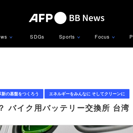
ews
SDGs
Sports
Focus
P
∨
∨
∨
革新の基盤をつくろう
エネルギーをみんなに そしてクリーンに
 バイク用バッテリー交換所 台湾