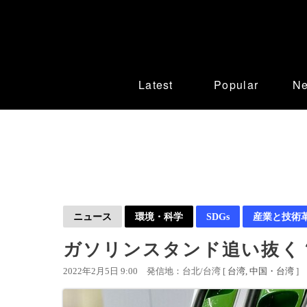
Latest
Popular
N
ニュース
環境・科学
SDGs
産業と技術
ガソリンスタンド追い抜く？
2022年2月5日 9:00
発信地：台北/台湾 [
台湾
中国・台湾
]