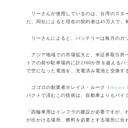
リーさんが使用しているのは、台湾のスタ
だ。同社によると現在の契約者は45万人で、
リーさんによると、バッテリーは毎月のガソ
アジア地域での市場拡大と、米証券取引所へ
トアの前や駐車場内に計2300か所を超える
で空になった電池を、充電済み電池と交換す
ゴゴロの創業者ホレイス・ルーク（
Horace 
パクトで
済
むこの技術は、自動車よりもバイ
「四輪車用はインフラの建設が必要ですが、
が出かける場所、燃料を必要とする場所に合