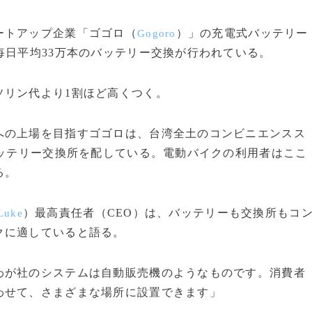
ートアップ企業「ゴゴロ（
）」の充電式バッテリー
Gogoro
毎日平均33万本のバッテリー交換が行われている。
リン代より1割ほど高くつく。
の上場を目指すゴゴロは、台湾全土のコンビニエンスス
バッテリー交換所を配している。電動バイクの利用者はここ
る。
）最高責任者（CEO）は、バッテリーも交換所もコ
Luke
クに適していると語る。
わが社のシステムは自動販売機のようなものです。消費者
わせて、さまざまな場所に設置できます」