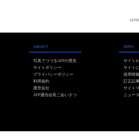
AFP
ABOUT
INFO
写真でつづるAFPの歴史
サイト
サイトポリシー
サイト
プライバシーポリシー
採用情
利用規約
訂正記
運営会社
サイト
AFP通信会長ごあいさつ
ニュー