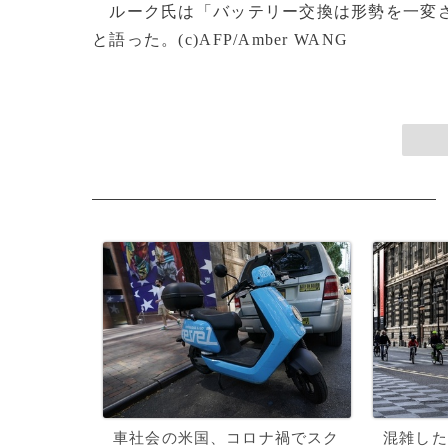
ルーク氏は「バッテリー交換は形勢を一変さ
と語った。(c)AFP/Amber WANG
車社会の米国、コロナ禍でスク
混雑した