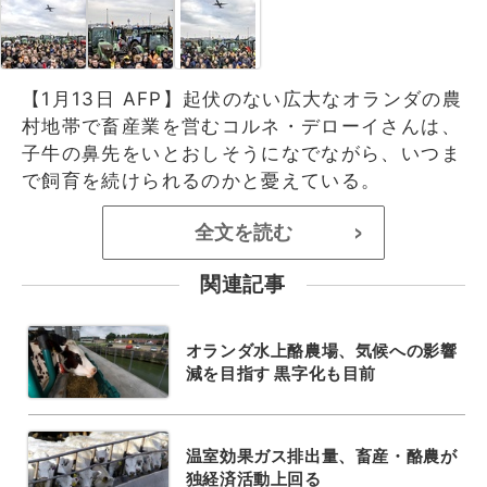
【1月13日 AFP】起伏のない広大なオランダの農
村地帯で畜産業を営むコルネ・デローイさんは、
子牛の鼻先をいとおしそうになでながら、いつま
で飼育を続けられるのかと憂えている。
全文を読む
>
関連記事
オランダ水上酪農場、気候への影響
減を目指す 黒字化も目前
温室効果ガス排出量、畜産・酪農が
独経済活動上回る