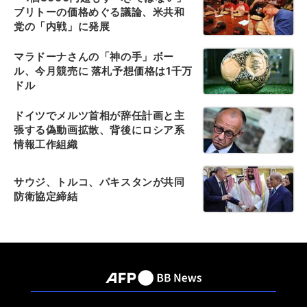
ブリトーの価格めぐる議論、米共和
党の「内戦」に発展
マラドーナさんの「神の手」ボー
ル、今月競売に 落札予想価格は1千万
ドル
ドイツでメルツ首相が辞任計画と主
張する偽動画拡散、背後にロシア系
情報工作組織
サウジ、トルコ、パキスタンが共同
防衛協定締結