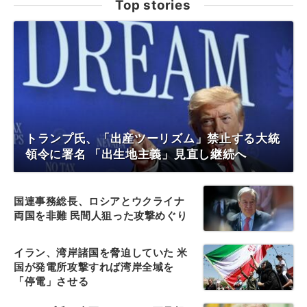
Top stories
トランプ氏、「出産ツーリズム」禁止する大統
領令に署名 「出生地主義」見直し継続へ
国連事務総長、ロシアとウクライナ
両国を非難 民間人狙った攻撃めぐり
イラン、湾岸諸国を脅迫していた 米
国が発電所攻撃すれば湾岸全域を
「停電」させる