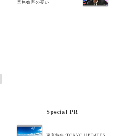
業務妨害の疑い
こ
>
Special PR
東京特集:TOKYO UPDATES