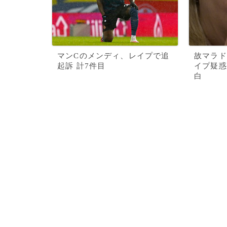
マンCのメンディ、レイプで追
故マラド
起訴 計7件目
イプ疑惑
白