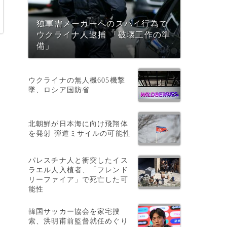
独軍需メーカーへのスパイ行為で
ウクライナ人逮捕 「破壊工作の準
備」
ウクライナの無人機605機撃
墜、ロシア国防省
北朝鮮が日本海に向け飛翔体
を発射 弾道ミサイルの可能性
パレスチナ人と衝突したイス
ラエル人入植者、「フレンド
リーファイア」で死亡した可
能性
韓国サッカー協会を家宅捜
索、洪明甫前監督就任めぐり