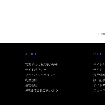
AFP
ABOUT
INFO
写真でつづるAFPの歴史
サイト
サイトポリシー
サイト
プライバシーポリシー
採用情
利用規約
訂正記
運営会社
サイト
AFP通信会長ごあいさつ
ニュー