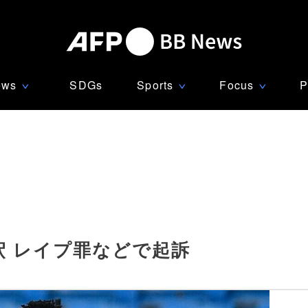
ews
SDGs
Sports
Focus
P
∨
∨
∨
釈 レイプ罪などで起訴