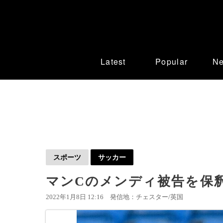
Latest
Popular
N
スポーツ
サッカー
マンCのメンディ被告を保
2022年1月8日 12:16
発信地：チェスター/英国