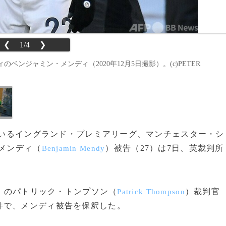
❮
1/4
❯
ンジャミン・メンディ（2020年12月5日撮影）。(c)PETER
れているイングランド・プレミアリーグ、マンチェスター・シ
メンディ（
）被告（27）は7日、英裁判所
Benjamin Mendy
）のパトリック・トンプソン（
）裁判官
Patrick Thompson
件で、メンディ被告を保釈した。