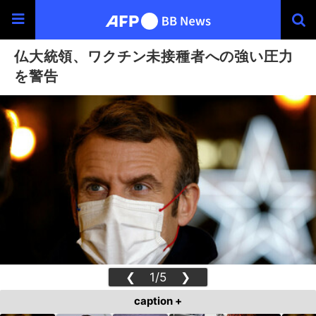
仏大統領、ワクチン未接種者への強い圧力
を警告
❮
1/5
❯
caption +