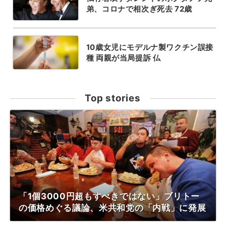
弟、コロナで相次ぎ死去 72歳
10歳女児にモデルナ製ワクチン誤接
種 両親が当局提訴 仏
Top stories
「1個3000円超もすべきではない」ブリトー
の価格めぐる議論、米共和党の「内戦」に発展