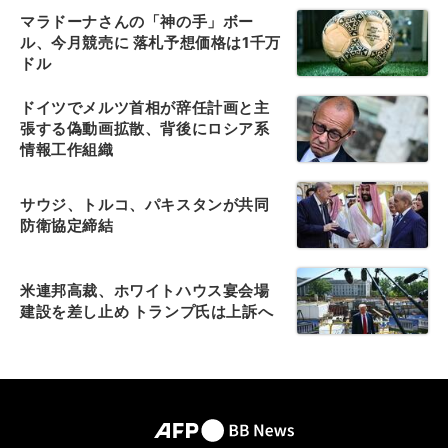
マラドーナさんの「神の手」ボー
ル、今月競売に 落札予想価格は1千万
ドル
ドイツでメルツ首相が辞任計画と主
張する偽動画拡散、背後にロシア系
情報工作組織
サウジ、トルコ、パキスタンが共同
防衛協定締結
米連邦高裁、ホワイトハウス宴会場
建設を差し止め トランプ氏は上訴へ