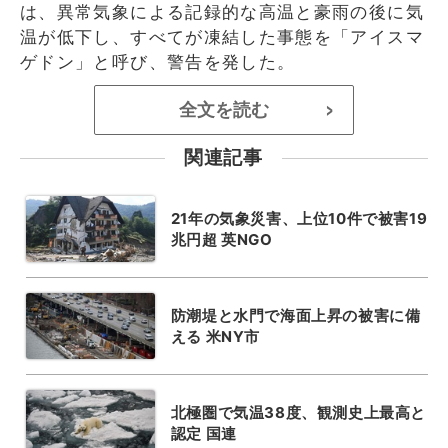
は、異常気象による記録的な高温と豪雨の後に気
温が低下し、すべてが凍結した事態を「アイスマ
ゲドン」と呼び、警告を発した。
全文を読む
>
関連記事
21年の気象災害、上位10件で被害19
兆円超 英NGO
防潮堤と水門で海面上昇の被害に備
える 米NY市
北極圏で気温38度、観測史上最高と
認定 国連