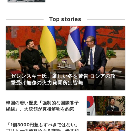
Top stories
ゼレンスキー氏、厳しい冬を警告 ロシアの攻
撃受け無傷の火力発電所は皆無
韓国の暗い歴史「強制的な国際養子
縁組」、大統領が真相解明を約束
「1個3000円超もすべきではない」
ブリトーの価格めぐる議論、米共和