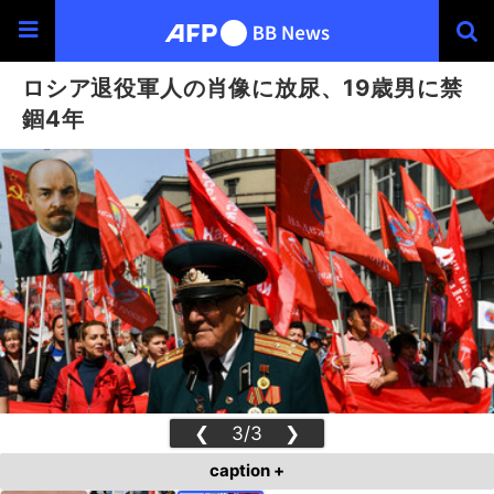
ロシア退役軍人の肖像に放尿、19歳男に禁
錮4年
❮
3/3
❯
caption +