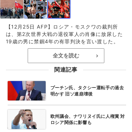
【12月25日 AFP】ロシア・モスクワの裁判所
は、第2次世界大戦の退役軍人の肖像に放尿した
19歳の男に禁錮4年の有罪判決を言い渡した。
全文を読む
>
関連記事
プーチン氏、タクシー運転手の過去
明かす 旧ソ連崩壊後
欧州議会、ナワリヌイ氏に人権賞 対
ロシア関係に影響も