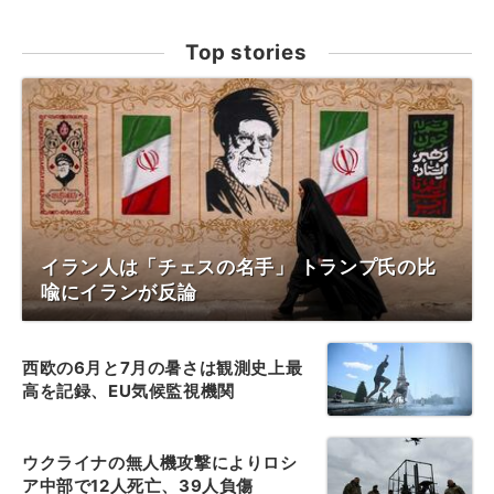
Top stories
イラン人は「チェスの名手」 トランプ氏の比
喩にイランが反論
西欧の6月と7月の暑さは観測史上最
高を記録、EU気候監視機関
ウクライナの無人機攻撃によりロシ
ア中部で12人死亡、39人負傷