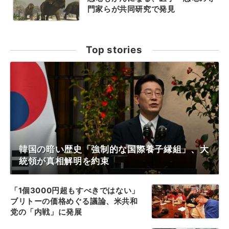
門家らが共同研究で発見
Top stories
韓国の暗い歴史「強制的な国際養子縁組」、大
統領が真相解明を約束
「1個3000円超もすべきではない」
ブリトーの価格めぐる議論、米共和
党の「内戦」に発展