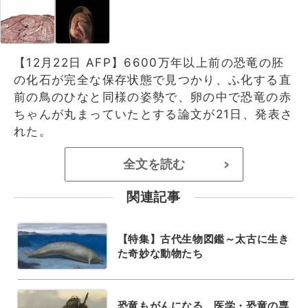
【12月22日 AFP】6600万年以上前の恐竜の胚
の化石が完全な保存状態で見つかり、ふ化する直
前の鳥のひなと同様の姿勢で、卵の中で恐竜の赤
ちゃんが丸まっていたとする論文が21日、発表さ
れた。
全文を読む
>
関連記事
【特集】古代生物図鑑～太古に生き
た奇妙な動物たち
恐竜もがんになる、医学・恐竜の専