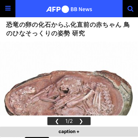
恐竜の卵の化石からふ化直前の赤ちゃん 鳥
のひなそっくりの姿勢 研究
❮
1/2
❯
caption +