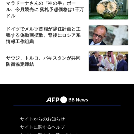
マラドーナさんの「神の手」ボー
ル、今月競売に 落札予想価格は1千万
ドル
ドイツでメルツ首相が辞任計画と主
張する偽動画拡散、背後にロシア系
情報工作組織
サウジ、トルコ、パキスタンが共同
防衛協定締結
サイトからのお知らせ
サイトに関するヘルプ