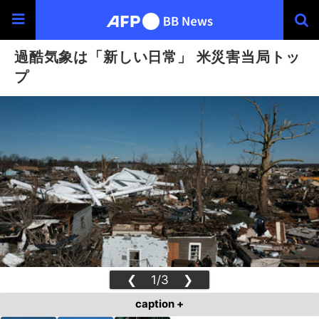
過酷気象は「新しい日常」 米災害当局トッ
プ
❮
1/3
❯
caption +