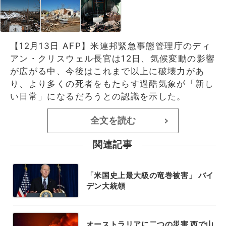
【12月13日 AFP】米連邦緊急事態管理庁のディ
アン・クリスウェル長官は12日、気候変動の影響
が広がる中、今後はこれまで以上に破壊力があ
り、より多くの死者をもたらす過酷気象が「新し
い日常」になるだろうとの認識を示した。
全文を読む
>
関連記事
「米国史上最大級の竜巻被害」 バイ
デン大統領
オーストラリアに二つの災害 西で山