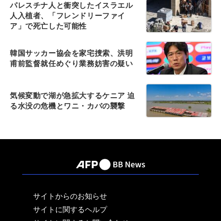
パレスチナ人と衝突したイスラエル
人入植者、「フレンドリーファイ
ア」で死亡した可能性
韓国サッカー協会を家宅捜索、洪明
甫前監督就任めぐり業務妨害の疑い
気候変動で湖が急拡大するケニア 迫
る水没の危機とワニ・カバの襲撃
サイトからのお知らせ
サイトに関するヘルプ