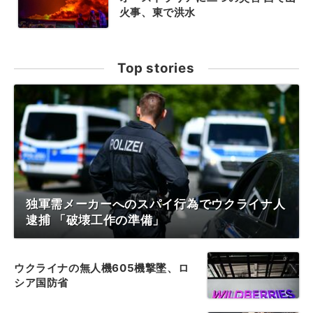
火事、東で洪水
Top stories
独軍需メーカーへのスパイ行為でウクライナ人
逮捕 「破壊工作の準備」
ウクライナの無人機605機撃墜、ロ
シア国防省