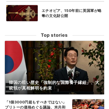
エチオピア、150年前に英国軍が略
奪の文化財公開
Top stories
韓国の暗い歴史「強制的な国際養子縁組」、大
統領が真相解明を約束
「1個3000円超もすべきではない」
ブリトーの価格めぐる議論、米共和