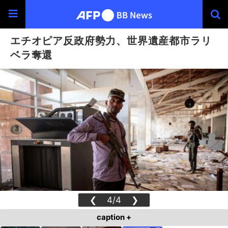
エチオピア反政府勢力、世界遺産都市ラリ
ベラ奪還
❮
4/4
❯
caption +