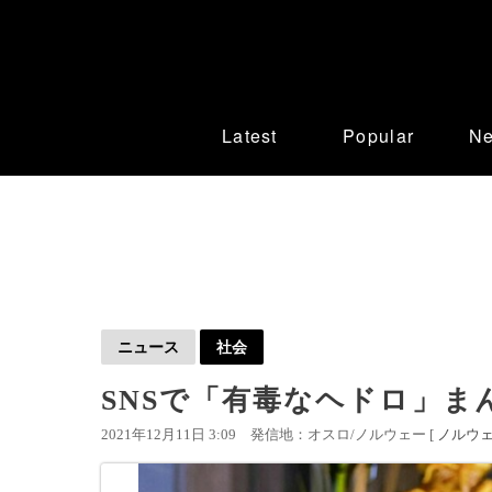
Latest
Popular
N
ニュース
社会
SNSで「有毒なヘドロ」ま
2021年12月11日 3:09
発信地：オスロ/ノルウェー [
ノルウ