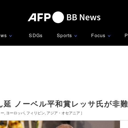
ews
SDGs
Sports
Focus
P
∨
∨
∨
ん延 ノーベル平和賞レッサ氏が非
ェー
ヨーロッパ
フィリピン
アジア・オセアニア
]