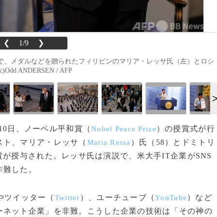
❮
1/9
❯
で、メダルなどを贈られたフィリピンのマリア・レッサ氏（左）とロシ
 ANDERSEN / AFP
で10日、ノーベル平和賞（
）の授賞式が行
Nobel Peace Prize
スト、マリア・レッサ（
）氏（58）とドミトリ
Maria Ressa
賞が授与された。レッサ氏は演説で、米大手IT企業がSNS
非難した。
やツイッター（
）、ユーチューブ（
）など
Twitter
YouTube
ーネット企業」を非難。こうした企業の技術は「その神の