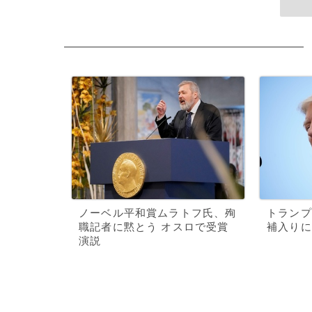
ノーベル平和賞ムラトフ氏、殉
トランプ
職記者に黙とう オスロで受賞
補入りに
演説