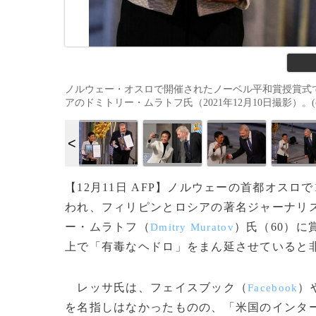
ノルウェー・オスロで開催されたノーベル平和賞授賞式
アのドミトリー・ムラトフ氏（2021年12月10日撮影）。(c)Odd
【12月11日 AFP】ノルウェーの首都オスロ
われ、フィリピンとロシアの著名ジャーナリ
ー・ムラトフ（
）氏（60）に
Dmitry Muratov
上で「有毒なヘドロ」をまん延させていると
レッサ氏は、フェイスブック（
）
Facebook
を名指しはなかったものの、「米国のインタ