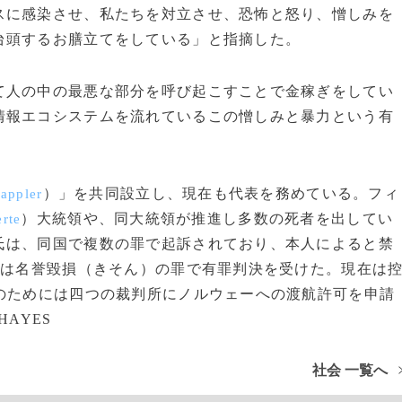
スに感染させ、私たちを対立させ、恐怖と怒り、憎しみを
台頭するお膳立てをしている」と指摘した。
て人の中の最悪な部分を呼び起こすことで金稼ぎをしてい
情報エコシステムを流れているこの憎しみと暴力という有
）」を共同設立し、現在も代表を務めている。フィ
appler
）大統領や、同大統領が推進し多数の死者を出してい
rte
氏は、同国で複数の罪で起訴されており、本人によると禁
には名誉毀損（きそん）の罪で有罪判決を受けた。現在は
のためには四つの裁判所にノルウェーへの渡航許可を申請
SHAYES
社会 一覧へ