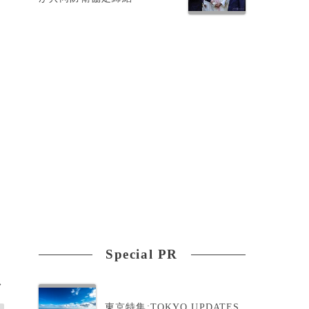
控
Special PR
>
東京特集:TOKYO UPDATES