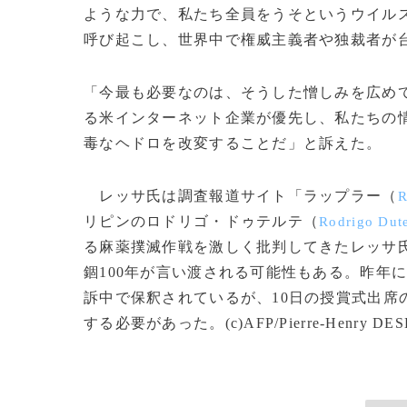
ような力で、私たち全員をうそというウイル
呼び起こし、世界中で権威主義者や独裁者が
「今最も必要なのは、そうした憎しみを広め
る米インターネット企業が優先し、私たちの
毒なヘドロを改変することだ」と訴えた。
レッサ氏は調査報道サイト「ラップラー（
R
リピンのロドリゴ・ドゥテルテ（
Rodrigo Dute
る麻薬撲滅作戦を激しく批判してきたレッサ
錮100年が言い渡される可能性もある。昨年
訴中で保釈されているが、10日の授賞式出席
する必要があった。(c)AFP/Pierre-Henry DE