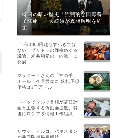
韓国の暗い歴史「強制的な国際養
子縁組」、大統領が真相解明を約
束
「1個3000円超もすべきでは
ない」ブリトーの価格めぐる
議論、米共和党の「内戦」に
発展
マラドーナさんの「神の手」
ボール、今月競売に 落札予想
価格は1千万ドル
ドイツでメルツ首相が辞任計
画と主張する偽動画拡散、背
後にロシア系情報工作組織
サウジ、トルコ、パキスタン
が共同防衛協定締結