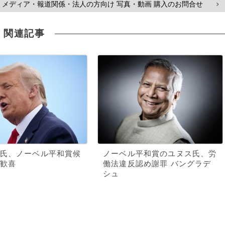
メディア・報道関係・法人の方向け 写真・動画 購入のお問合せ
>
関連記事
氏、ノーベル平和賞候
ノーベル平和賞のユヌス氏、労
歓喜
働法違反認め謝罪 バングラデ
シュ