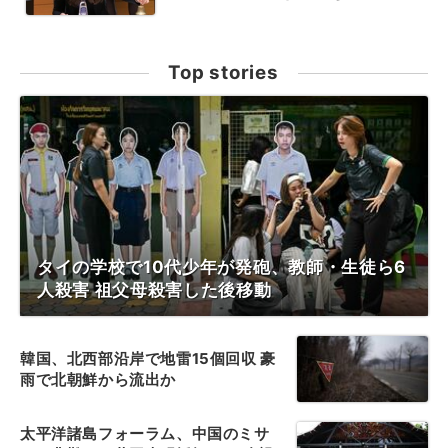
Top stories
タイの学校で10代少年が発砲、教師・生徒ら6
人殺害 祖父母殺害した後移動
韓国、北西部沿岸で地雷15個回収 豪
雨で北朝鮮から流出か
太平洋諸島フォーラム、中国のミサ