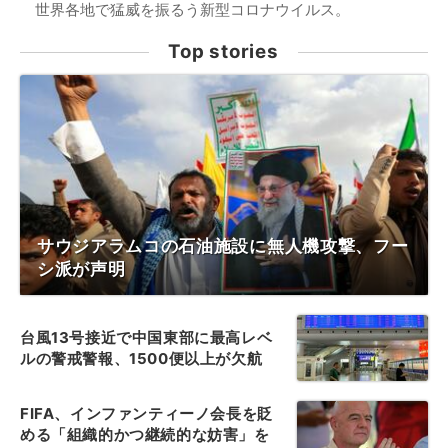
世界各地で猛威を振るう新型コロナウイルス。
Top stories
サウジアラムコの石油施設に無人機攻撃、フー
シ派が声明
台風13号接近で中国東部に最高レベ
ルの警戒警報、1500便以上が欠航
FIFA、インファンティーノ会長を貶
める「組織的かつ継続的な妨害」を