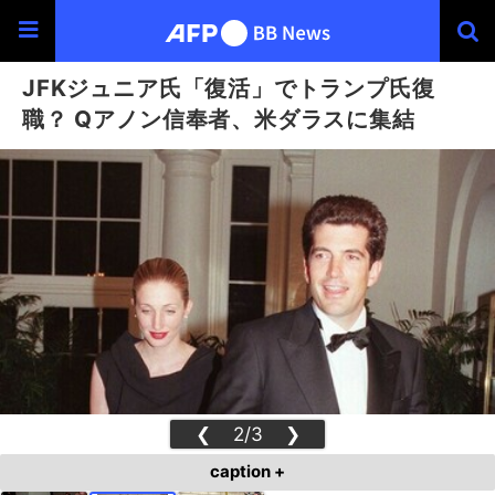
JFKジュニア氏「復活」でトランプ氏復
職？ Qアノン信奉者、米ダラスに集結
❮
2/3
❯
caption +