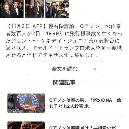
【11月3日 AFP】極右陰謀論「Qアノン」の信奉
者数百人が2日、1999年に飛行機事故で亡くなっ
たジョン・F・ケネディ・ジュニア氏が表舞台に
返り咲き、ドナルド・トランプ前米大統領を復職
させると信じてテキサス州に集結した。
全文を読む
>
関連記事
Qアノン信奉の男、「蛇のDNA」信
じ子ども2人殺害 米
Qアノン信奉議員は「共和党のが