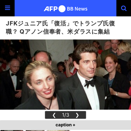
JFKジュニア氏「復活」でトランプ氏復
職？ Qアノン信奉者、米ダラスに集結
❮
1/3
❯
caption +