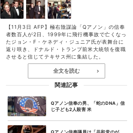
【11月3日 AFP】極右陰謀論「Qアノン」の信奉
者数百人が2日、1999年に飛行機事故で亡くなっ
たジョン・F・ケネディ・ジュニア氏が表舞台に
返り咲き、ドナルド・トランプ前米大統領を復職
させると信じてテキサス州に集結した。
全文を読む
>
関連記事
Qアノン信奉の男、「蛇のDNA」信
じ子ども2人殺害 米
Qアノン信奉議員は「共和党のが