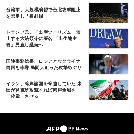
台湾軍、大規模演習で台北攻撃阻止
を想定し「橋封鎖」
トランプ氏、「出産ツーリズム」禁
止する大統領令に署名 「出生地主
義」見直し継続へ
国連事務総長、ロシアとウクライナ
両国を非難 民間人狙った攻撃めぐり
イラン、湾岸諸国を脅迫していた 米
国が発電所攻撃すれば湾岸全域を
「停電」させる