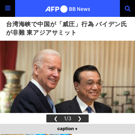
台湾海峡で中国が「威圧」行為 バイデン氏
が非難 東アジアサミット
❮
1/3
❯
caption +