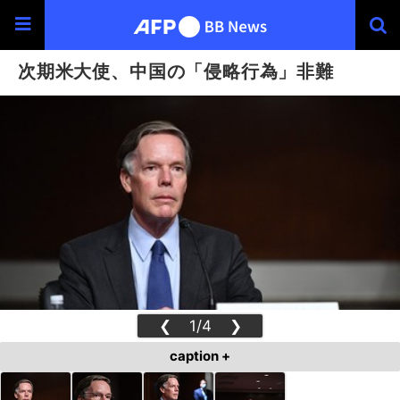
次期米大使、中国の「侵略行為」非難
❮
1/4
❯
caption +