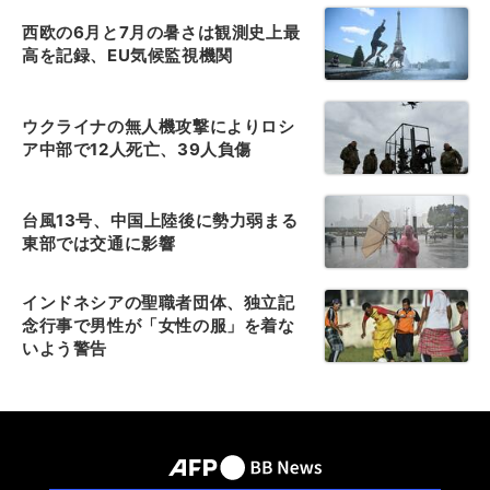
西欧の6月と7月の暑さは観測史上最
高を記録、EU気候監視機関
ウクライナの無人機攻撃によりロシ
ア中部で12人死亡、39人負傷
台風13号、中国上陸後に勢力弱まる
東部では交通に影響
インドネシアの聖職者団体、独立記
念行事で男性が「女性の服」を着な
いよう警告