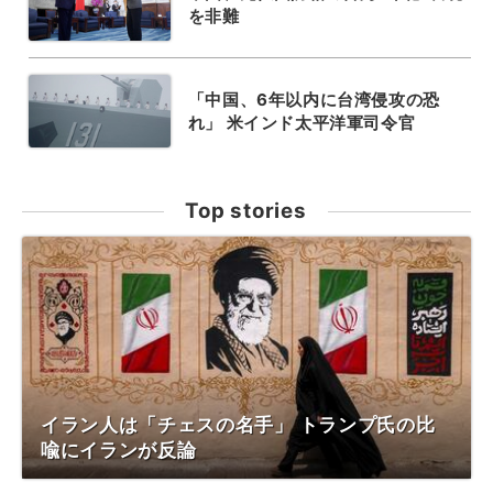
を非難
「中国、6年以内に台湾侵攻の恐
れ」 米インド太平洋軍司令官
Top stories
イラン人は「チェスの名手」 トランプ氏の比
喩にイランが反論