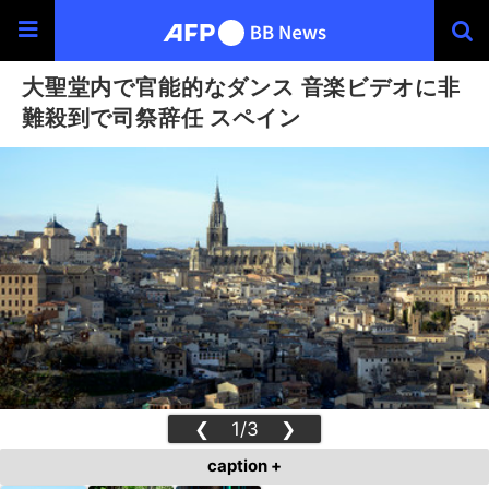
大聖堂内で官能的なダンス 音楽ビデオに非
難殺到で司祭辞任 スペイン
❮
1/3
❯
caption +