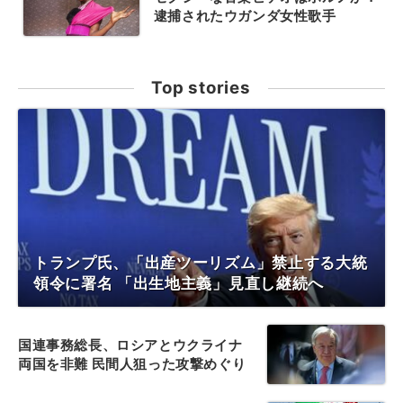
逮捕されたウガンダ女性歌手
Top stories
トランプ氏、「出産ツーリズム」禁止する大統
領令に署名 「出生地主義」見直し継続へ
国連事務総長、ロシアとウクライナ
両国を非難 民間人狙った攻撃めぐり