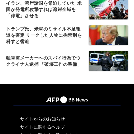
イラン、湾岸諸国を脅迫していた 米
国が発電所攻撃すれば湾岸全域を
「停電」させる
トランプ氏、米軍のミサイル不足報
道を否定 リークした人物に拘禁刑を
科すと脅迫
独軍需メーカーへのスパイ行為でウ
クライナ人逮捕 「破壊工作の準備」
サイトからのお知らせ
サイトに関するヘルプ