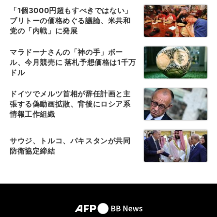
「1個3000円超もすべきではない」
ブリトーの価格めぐる議論、米共和
党の「内戦」に発展
マラドーナさんの「神の手」ボー
ル、今月競売に 落札予想価格は1千万
ドル
ドイツでメルツ首相が辞任計画と主
張する偽動画拡散、背後にロシア系
情報工作組織
サウジ、トルコ、パキスタンが共同
防衛協定締結