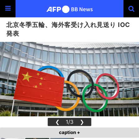
北京冬季五輪、海外客受け入れ見送り IOC
発表
❮
1/3
❯
caption +