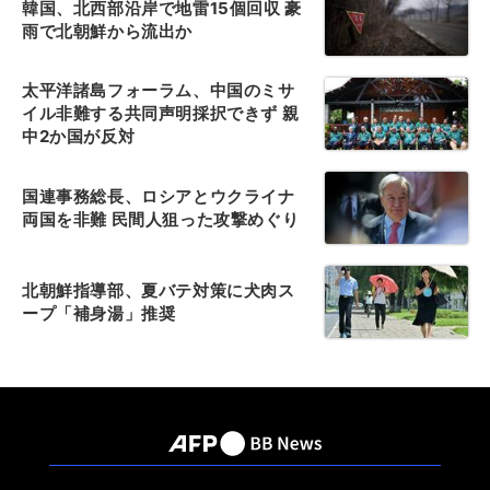
韓国、北西部沿岸で地雷15個回収 豪
雨で北朝鮮から流出か
太平洋諸島フォーラム、中国のミサ
イル非難する共同声明採択できず 親
中2か国が反対
国連事務総長、ロシアとウクライナ
両国を非難 民間人狙った攻撃めぐり
北朝鮮指導部、夏バテ対策に犬肉ス
ープ「補身湯」推奨