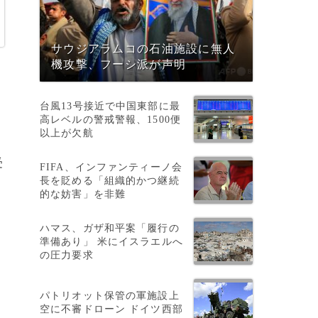
サウジアラムコの石油施設に無人
機攻撃、フーシ派が声明
台風13号接近で中国東部に最
高レベルの警戒警報、1500便
以上が欠航
受
FIFA、インファンティーノ会
長を貶める「組織的かつ継続
的な妨害」を非難
ハマス、ガザ和平案「履行の
準備あり」 米にイスラエルへ
の圧力要求
パトリオット保管の軍施設上
空に不審ドローン ドイツ西部