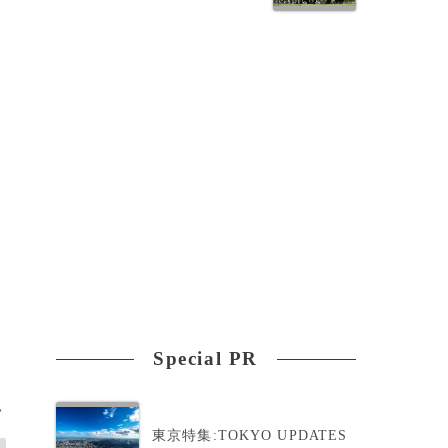
り
Special PR
>
東京特集:TOKYO UPDATES