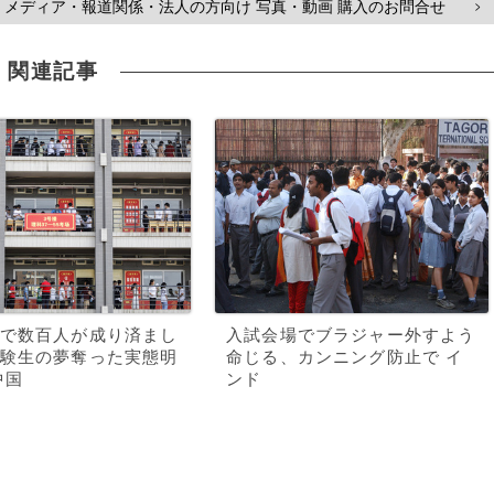
メディア・報道関係・法人の方向け 写真・動画 購入のお問合せ
>
関連記事
で数百人が成り済まし
入試会場でブラジャー外すよう
験生の夢奪った実態明
命じる、カンニング防止で イ
中国
ンド