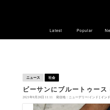
Latest
Popular
N
ニュース
社会
ビーサンにブルートゥース 
2021年9月28日 11:11
発信地：ニューデリー/インド [
イン