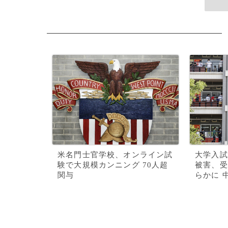
米名門士官学校、オンライン試
大学入試
験で大規模カンニング 70人超
被害、受
関与
らかに 