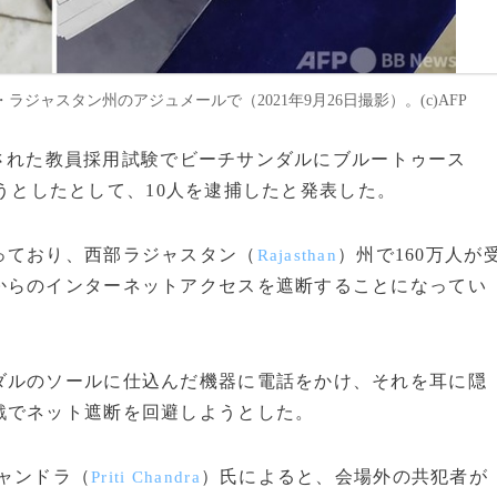
ャスタン州のアジュメールで（2021年9月26日撮影）。(c)AFP
実施された教員採用試験でビーチサンダルにブルートゥース
うとしたとして、10人を逮捕したと発表した。
っており、西部ラジャスタン（
）州で160万人が
Rajasthan
からのインターネットアクセスを遮断することになってい
ルのソールに仕込んだ機器に電話をかけ、それを耳に隠
戦でネット遮断を回避しようとした。
ャンドラ（
）氏によると、会場外の共犯者が
Priti Chandra