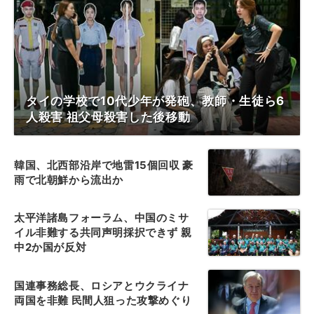
タイの学校で10代少年が発砲、教師・生徒ら6
人殺害 祖父母殺害した後移動
韓国、北西部沿岸で地雷15個回収 豪
雨で北朝鮮から流出か
太平洋諸島フォーラム、中国のミサ
イル非難する共同声明採択できず 親
中2か国が反対
国連事務総長、ロシアとウクライナ
両国を非難 民間人狙った攻撃めぐり