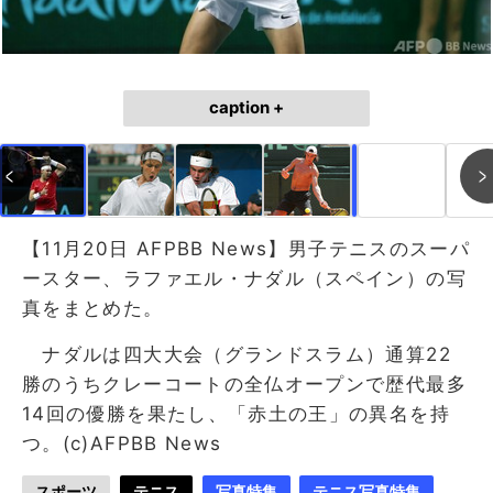
caption +
作成中
画像作成中
【11月20日 AFPBB News】男子テニスのスーパ
ースター、ラファエル・ナダル（スペイン）の写
真をまとめた。
ナダルは四大大会（グランドスラム）通算22
勝のうちクレーコートの全仏オープンで歴代最多
14回の優勝を果たし、「赤土の王」の異名を持
つ。(c)AFPBB News
スポーツ
テニス
写真特集
テニス写真特集