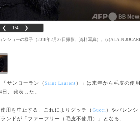
❮
1/4
❯
ーの様子（2018年2月27日撮影、資料写真）。(c)ALAIN JOCAR
ンド「サンローラン（
）」は来年から毛皮の使
Saint Laurent
24日、発表した。
の使用を中止する。これによりグッチ（
）やバレンシ
Gucci
ブランドが「ファーフリー（毛皮不使用）」となる。