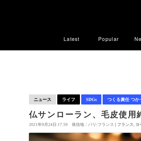
Latest
Popular
N
ニュース
ライフ
SDGs
つくる責任 つか
仏サンローラン、毛皮使用
2021年9月24日 17:59
発信地：パリ/フランス [
フランス
ヨ