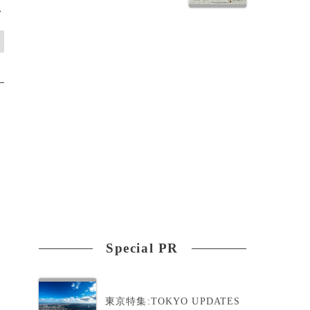
>
Special PR
東京特集:TOKYO UPDATES