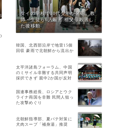
タイの学校で10代少年が発砲、教
師・生徒ら6人殺害 祖父母殺害し
た後移動
D
韓国、北西部沿岸で地雷15個
回収 豪雨で北朝鮮から流出か
太平洋諸島フォーラム、中国
のミサイル非難する共同声明
用
採択できず 親中2か国が反対
国連事務総長、ロシアとウク
ライナ両国を非難 民間人狙っ
た攻撃めぐり
北朝鮮指導部、夏バテ対策に
犬肉スープ「補身湯」推奨