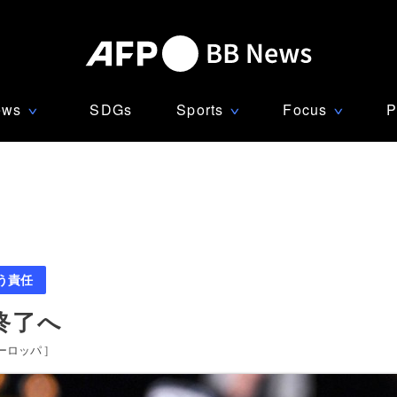
ews
SDGs
Sports
Focus
P
∨
∨
∨
う責任
終了へ
ーロッパ
]