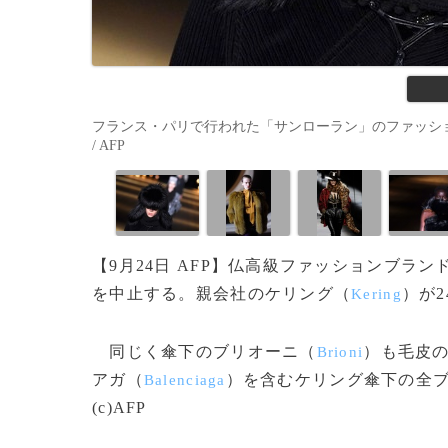
フランス・パリで行われた「サンローラン」のファッションショ
/ AFP
【9月24日 AFP】仏高級ファッションブラ
を中止する。親会社のケリング（
）が
Kering
同じく傘下のブリオーニ（
）も毛皮
Brioni
アガ（
）を含むケリング傘下の全
Balenciaga
(c)AFP