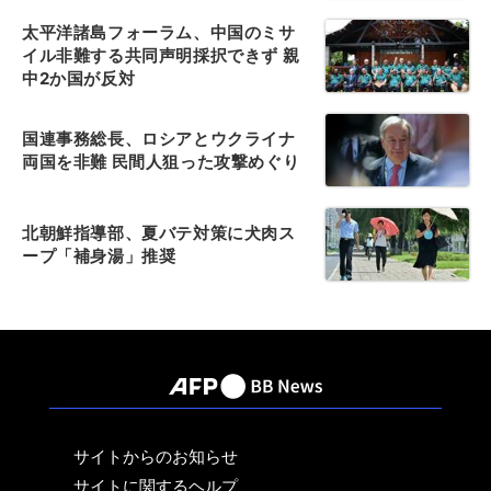
太平洋諸島フォーラム、中国のミサ
イル非難する共同声明採択できず 親
中2か国が反対
国連事務総長、ロシアとウクライナ
両国を非難 民間人狙った攻撃めぐり
北朝鮮指導部、夏バテ対策に犬肉ス
ープ「補身湯」推奨
サイトからのお知らせ
サイトに関するヘルプ