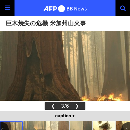
巨木焼失の危機 米加州山火事
❮
3/6
❯
caption +