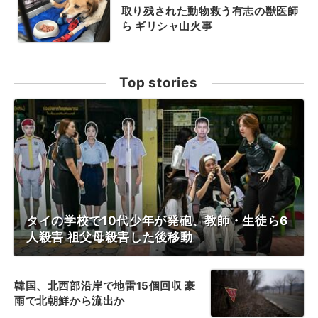
取り残された動物救う有志の獣医師
ら ギリシャ山火事
Top stories
タイの学校で10代少年が発砲、教師・生徒ら6
人殺害 祖父母殺害した後移動
韓国、北西部沿岸で地雷15個回収 豪
雨で北朝鮮から流出か