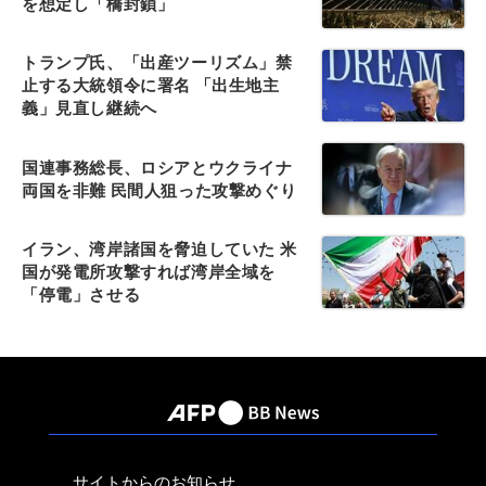
を想定し「橋封鎖」
トランプ氏、「出産ツーリズム」禁
止する大統領令に署名 「出生地主
義」見直し継続へ
国連事務総長、ロシアとウクライナ
両国を非難 民間人狙った攻撃めぐり
イラン、湾岸諸国を脅迫していた 米
国が発電所攻撃すれば湾岸全域を
「停電」させる
サイトからのお知らせ