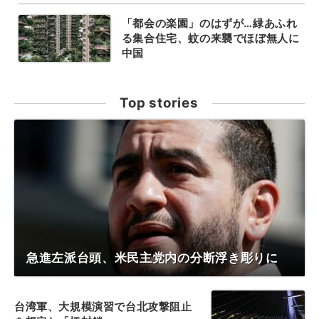
「都会の楽園」のはずが…緑あふれ
る集合住宅、蚊の来襲でほぼ無人に
中国
Top stories
急進左派台頭、米民主党内の分断浮き彫りに
台湾軍、大規模演習で台北攻撃阻止