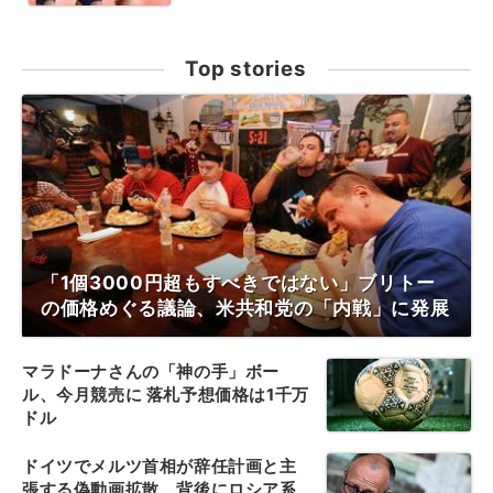
Top stories
「1個3000円超もすべきではない」ブリトー
の価格めぐる議論、米共和党の「内戦」に発展
マラドーナさんの「神の手」ボー
ル、今月競売に 落札予想価格は1千万
ドル
ドイツでメルツ首相が辞任計画と主
張する偽動画拡散、背後にロシア系