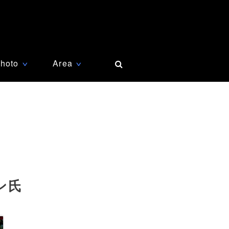
hoto
Area
∨
∨
ン氏