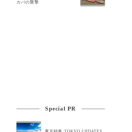
カバの襲撃
Special PR
東京特集:TOKYO UPDATES