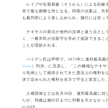
レイプや近親相姦（そうかん）による妊娠も
米で最も困難な州となる。同様の法案は、共和
も裁判所により差し止められ、施行には至っ
テキサスの新法が他州の法律と違う点として
く、一般市民が法順守を求めて提訴できるこ
ことが奨励される。
バイデン氏は声明で、1973年に連邦最高裁
）判決」に言及し、「この極端なテキサ
Wade
り先例として維持されてきた憲法上の権利を
決で定められた権利を全力で守ると宣言した
人権団体などは先月30日、連邦最高裁に対
たが、同裁は施行日までに判断を示さなかっ
(c)AFP