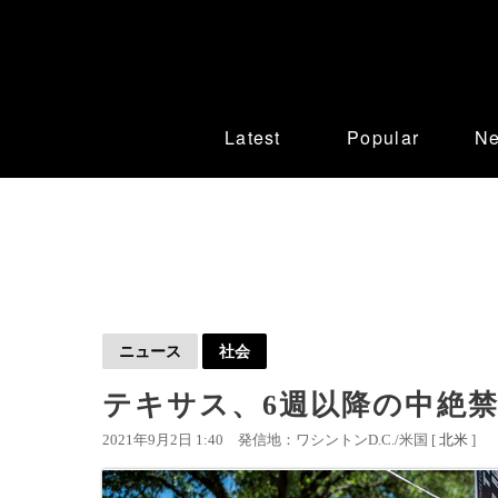
Latest
Popular
N
ニュース
社会
テキサス、6週以降の中絶禁
2021年9月2日 1:40
発信地：ワシントンD.C./米国 [
北米
]