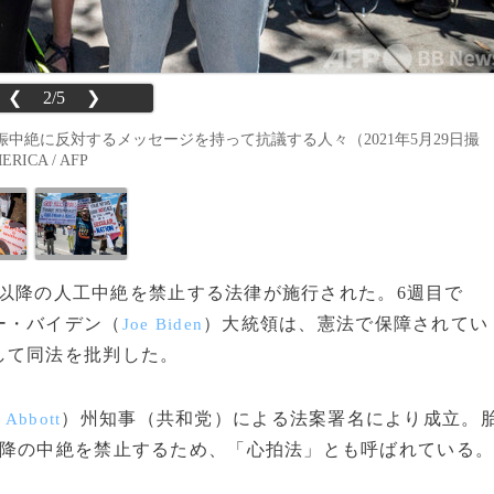
❮
2/5
❯
絶に反対するメッセージを持って抗議する人々（2021年5月29日撮
RICA / AFP
6週以降の人工中絶を禁止する法律が施行された。6週目で
ー・バイデン（
）大統領は、憲法で保障されてい
Joe Biden
して同法を批判した。
）州知事（共和党）による法案署名により成立。
 Abbott
以降の中絶を禁止するため、「心拍法」とも呼ばれている