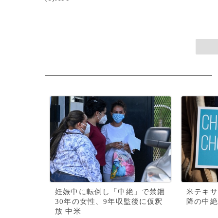
妊娠中に転倒し「中絶」で禁錮
米テキサ
30年の女性、9年収監後に仮釈
降の中絶
放 中米