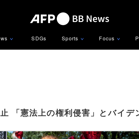
ews
SDGs
Sports
Focus
P
∨
∨
∨
止 「憲法上の権利侵害」とバイデ