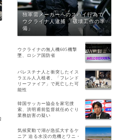
独軍需メーカーへのスパイ行為で
ウクライナ人逮捕 「破壊工作の準
備」
ウクライナの無人機605機撃
墜、ロシア国防省
パレスチナ人と衝突したイス
ラエル人入植者、「フレンド
リーファイア」で死亡した可
能性
韓国サッカー協会を家宅捜
索、洪明甫前監督就任めぐり
業務妨害の疑い
胎
。
気候変動で湖が急拡大するケ
ニア 迫る水没の危機とワニ・