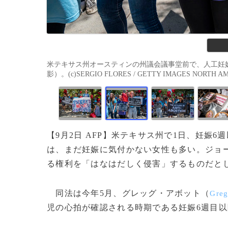
米テキサス州オースティンの州議会議事堂前で、人工妊娠中
影）。(c)SERGIO FLORES / GETTY IMAGES NORTH AME
【9月2日 AFP】米テキサス州で1日、妊娠
は、まだ妊娠に気付かない女性も多い。ジョ
る権利を「はなはだしく侵害」するものだと
同法は今年5月、グレッグ・アボット（
Greg
児の心拍が確認される時期である妊娠6週目