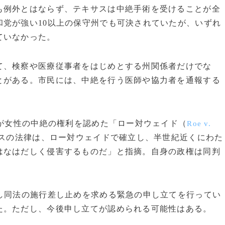
例外とはならず、テキサスは中絶手術を受けることが全
党が強い10以上の保守州でも可決されていたが、いずれ
ていなかった。
、検察や医療従事者をはじめとする州関係者だけでな
とがある。市民には、中絶を行う医師や協力者を通報する
が女性の中絶の権利を認めた「ロー対ウェイド（
Roe v.
スの法律は、ロー対ウェイドで確立し、半世紀近くにわた
はなはだしく侵害するものだ」と指摘。自身の政権は同判
。
し同法の施行差し止めを求める緊急の申し立てを行ってい
た。ただし、今後申し立てが認められる可能性はある。