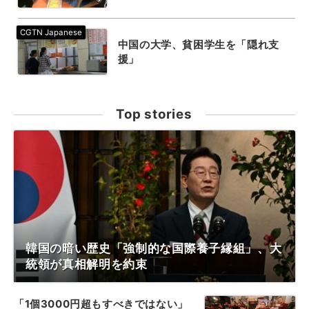
中国の大学、貧困学生を「隠れ支
援」
Top stories
韓国の暗い歴史「強制的な国際養子縁組」、大
統領が真相解明を約束
「1個3000円超もすべきではない」