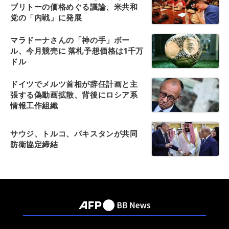
ブリトーの価格めぐる議論、米共和
党の「内戦」に発展
マラドーナさんの「神の手」ボー
ル、今月競売に 落札予想価格は1千万
ドル
ドイツでメルツ首相が辞任計画と主
張する偽動画拡散、背後にロシア系
情報工作組織
サウジ、トルコ、パキスタンが共同
防衛協定締結