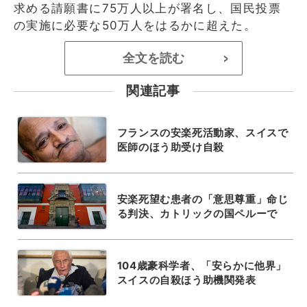
求める請願書に75万人以上が署名し、国民投票
の実施に必要な50万人をはるかに超えた。
全文を読む
>
関連記事
フランスの安楽死活動家、スイスで
医師のほう助受け自殺
安楽死望む患者の「意思尊重」命じ
る判決、カトリックの国ペルーで
104歳豪科学者、「安らかに他界」
スイスの自殺ほう助機関発表