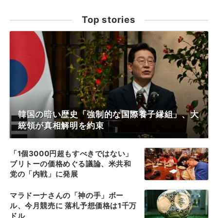
Top stories
韓国の暗い歴史「強制的な国際養子縁組」、大
統領が真相解明を約束
「1個3000円超もすべきではない」
ブリトーの価格めぐる議論、米共和
党の「内戦」に発展
マラドーナさんの「神の手」ボー
ル、今月競売に 落札予想価格は1千万
ドル