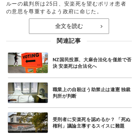
ルーの裁判所は25日、安楽死を望むポリオ患者
の意思を尊重するよう政府に命じた。
全文を読む
>
関連記事
NZ国民投票、大麻合法化を僅差で否
決 安楽死は合法化へ
職業上の自殺ほう助禁止は違憲 独裁
判所が判断
受刑者に安楽死を認めるか？ 「死ぬ
権利」議論主導するスイスに難題