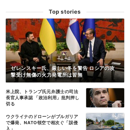
Top stories
ゼレンスキー氏、厳しい冬を警告 ロシアの攻
撃受け無傷の火力発電所は皆無
米上院、トランプ氏元弁護士の司法
長官人事承認 「政治利用」批判押し
切る
ウクライナのドローンがブルガリア
で爆発、NATO領空で相次ぐ「誤侵
入」