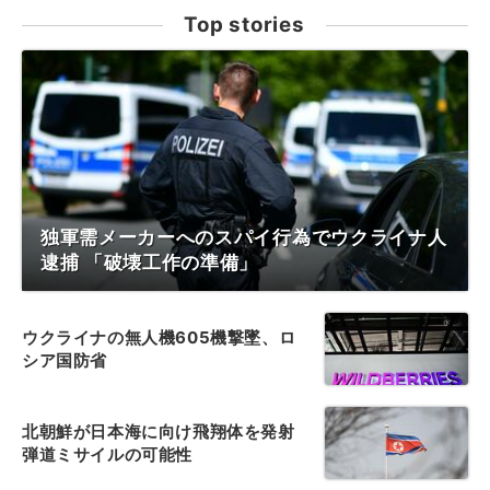
Top stories
独軍需メーカーへのスパイ行為でウクライナ人
逮捕 「破壊工作の準備」
ウクライナの無人機605機撃墜、ロ
シア国防省
北朝鮮が日本海に向け飛翔体を発射
弾道ミサイルの可能性