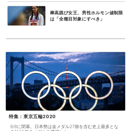
棒高跳び女王、男性ホルモン値制限
は「全種目対象にすべき」
特集：東京五輪2020
8/8に閉幕。日本勢は金メダル27個を含む史上最多とな