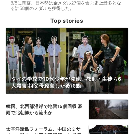
8/8に閉幕。日本勢は金メダル27個を含む史上最多とな
る計58個のメダルを獲得した。
Top stories
タイの学校で10代少年が発砲、教師・生徒ら6
人殺害 祖父母殺害した後移動
韓国、北西部沿岸で地雷15個回収 豪
雨で北朝鮮から流出か
太平洋諸島フォーラム、中国のミサ