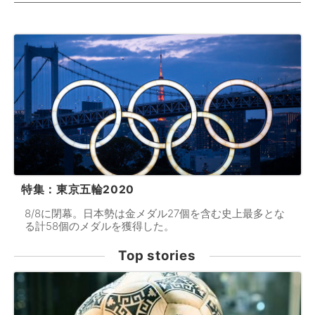
特集：東京五輪2020
8/8に閉幕。日本勢は金メダル27個を含む史上最多とな
る計58個のメダルを獲得した。
Top stories