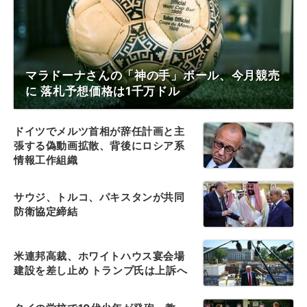
マラドーナさんの「神の手」ボール、今月競売
に 落札予想価格は1千万ドル
ドイツでメルツ首相が辞任計画と主
張する偽動画拡散、背後にロシア系
情報工作組織
サウジ、トルコ、パキスタンが共同
防衛協定締結
米連邦高裁、ホワイトハウス宴会場
建設を差し止め トランプ氏は上訴へ