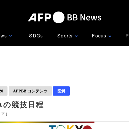
ews
SDGs
Sports
Focus
P
∨
∨
∨
0
AFPBB コンテンツ
図解
みの競技日程
ニア
]