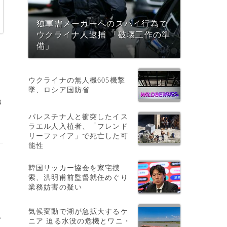
独軍需メーカーへのスパイ行為で
ウクライナ人逮捕 「破壊工作の準
備」
ウクライナの無人機605機撃
墜、ロシア国防省
8
パレスチナ人と衝突したイス
ラエル人入植者、「フレンド
リーファイア」で死亡した可
能性
韓国サッカー協会を家宅捜
索、洪明甫前監督就任めぐり
業務妨害の疑い
気候変動で湖が急拡大するケ
>
ニア 迫る水没の危機とワニ・