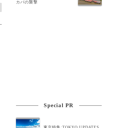
カバの襲撃
Special PR
東京特集:TOKYO UPDATES