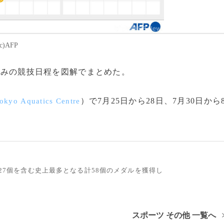
AFP
込みの競技日程を図解でまとめた。
）で7月25日から28日、7月30日から
okyo
Aquat
ics Centr
e
ル27個を含む史上最多となる計58個のメダルを獲得し
スポーツ その他 一覧へ