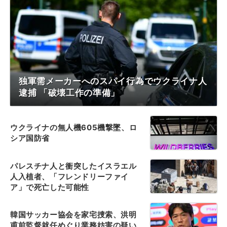
独軍需メーカーへのスパイ行為でウクライナ人
逮捕 「破壊工作の準備」
ウクライナの無人機605機撃墜、ロ
シア国防省
パレスチナ人と衝突したイスラエル
人入植者、「フレンドリーファイ
ア」で死亡した可能性
韓国サッカー協会を家宅捜索、洪明
甫前監督就任めぐり業務妨害の疑い