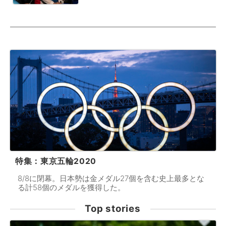
特集：東京五輪2020
8/8に閉幕。日本勢は金メダル27個を含む史上最多とな
る計58個のメダルを獲得した。
Top stories