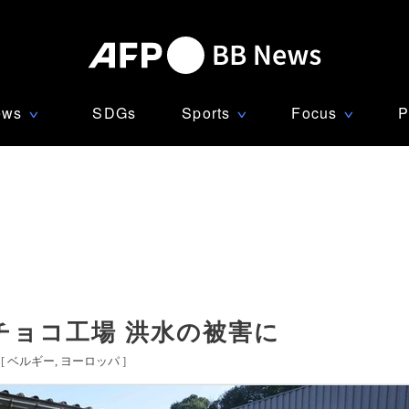
ews
SDGs
Sports
Focus
P
∨
∨
∨
チョコ工場 洪水の被害に
[
ベルギー
ヨーロッパ
]