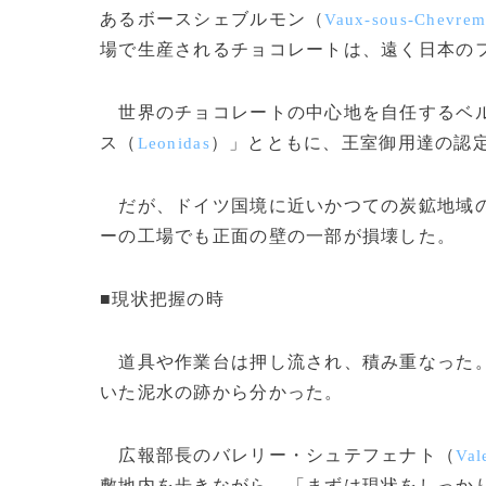
あるボースシェブルモン（
Vaux-sous-Chevrem
場で生産されるチョコレートは、遠く日本の
世界のチョコレートの中心地を自任するベル
ス（
）」とともに、王室御用達の認
Leonidas
だが、ドイツ国境に近いかつての炭鉱地域の
ーの工場でも正面の壁の一部が損壊した。
■現状把握の時
道具や作業台は押し流され、積み重なった。
いた泥水の跡から分かった。
広報部長のバレリー・シュテフェナト（
Val
敷地内を歩きながら、「まずは現状をしっか