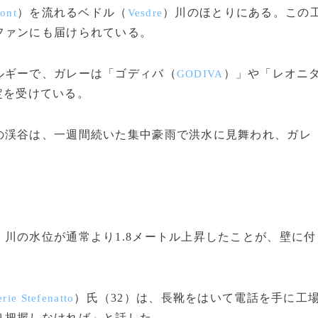
）を流れるベドル（
）川のほとりにある。この
ont
Vesdre
ファンにも届けられている。
ギーで、ガレーは「ゴディバ（
）」や「レオニ
GODIVA
定を受けている。
渓谷は、一週間続いた集中豪雨で洪水に見舞われ、ガレ
川の水位が通常より1.8メートル上昇したことが、壁に付
）氏（32）は、長靴をはいて電話を手に工
erie Stefenatto
り把握しなければ」と話した。