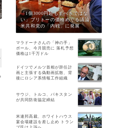
「1個3000円超もすべきではな
い」ブリトーの価格めぐる議論、
米共和党の「内戦」に発展
マラドーナさんの「神の手」
ボール、今月競売に 落札予想
価格は1千万ドル
ドイツでメルツ首相が辞任計
画と主張する偽動画拡散、背
っ
後にロシア系情報工作組織
サウジ、トルコ、パキスタン
が共同防衛協定締結
米連邦高裁、ホワイトハウス
宴会場建設を差し止め トラン
に
プ氏は上訴へ