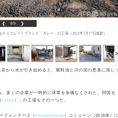
❮
9/9
❯
ョコレートブランド「ガレー」の工場（2021年7月17日撮影）。
帯の渓谷から水が引き始めると、燃料油と川の泥の悪臭に混じ
、多くの企業が一時的に休業を余儀なくされた。同国を
（
）」の工場もその一つだ。
Galler
ーフォンテーヌ（
）コミューン（自治体）
Chaudfontaine