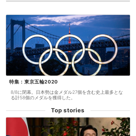
特集：東京五輪2020
8/8に閉幕。日本勢は金メダル27個を含む史上最多とな
る計58個のメダルを獲得した。
Top stories