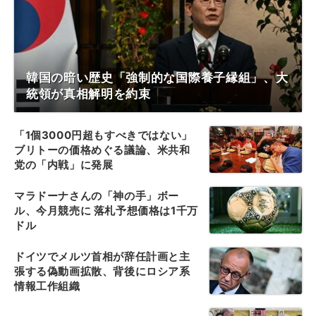
韓国の暗い歴史「強制的な国際養子縁組」、大
統領が真相解明を約束
「1個3000円超もすべきではない」
ブリトーの価格めぐる議論、米共和
党の「内戦」に発展
マラドーナさんの「神の手」ボー
ル、今月競売に 落札予想価格は1千万
ドル
ドイツでメルツ首相が辞任計画と主
張する偽動画拡散、背後にロシア系
情報工作組織