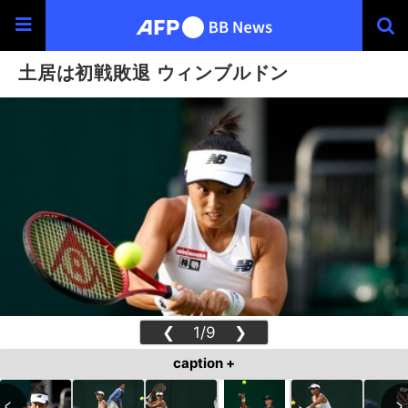
土居は初戦敗退 ウィンブルドン
❮
1/9
❯
caption +