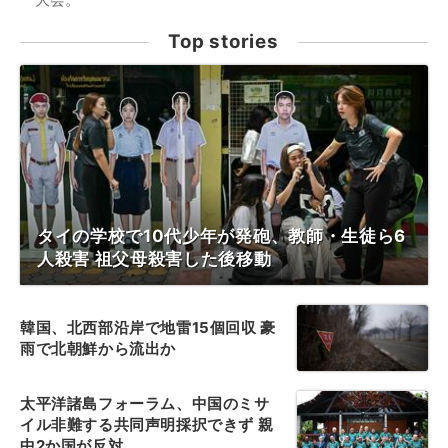
Top stories
タイの学校で10代少年が発砲、教師・生徒ら6
人殺害 祖父母殺害した後移動
韓国、北西部沿岸で地雷15個回収 豪
雨で北朝鮮から流出か
太平洋諸島フォーラム、中国のミサ
イル非難する共同声明採択できず 親
中2か国が反対